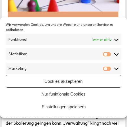
Wir verwenden Cookies, um unsere Website und unseren Service zu
optimieren.
Funktional
Immer aktiv
Statistiken
Statisti
Marketing
01. Oktober 2024
Marketi
Accelerator Lunch: Kommunikation mit der
Cookies akzeptieren
Verwaltung in der Skalierung
Nur funktionale Cookies
Am 1. Oktober 2024 findet von 12:30 bis 14:00 Uhr unser
dritter Accelerator Lunch statt. Dieses Mal soll es mit
Einstellungen speichern
unserer Referentin Laura Kromminga darum gehen, wie die
Kommunikation mit der öffentlichen Verwaltung während
der Skalierung gelingen kann. „Verwaltung“ klingt nach viel