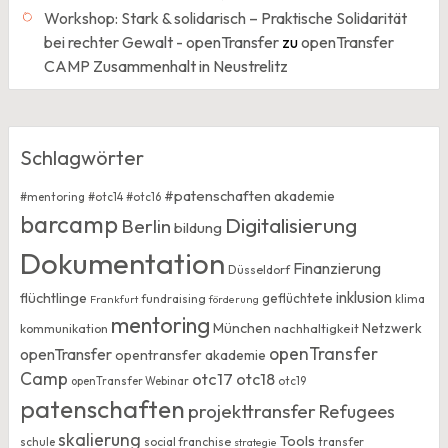
Workshop: Stark & solidarisch – Praktische Solidarität
bei rechter Gewalt - openTransfer
zu
openTransfer
CAMP Zusammenhalt in Neustrelitz
Schlagwörter
#patenschaften
akademie
#mentoring
#otc14
#otc16
barcamp
Digitalisierung
Berlin
bildung
Dokumentation
Finanzierung
Düsseldorf
inklusion
flüchtlinge
geflüchtete
fundraising
klima
Frankfurt
förderung
mentoring
München
Netzwerk
kommunikation
nachhaltigkeit
openTransfer
openTransfer
opentransfer akademie
Camp
otc17
otc18
openTransfer Webinar
otc19
patenschaften
projekttransfer
Refugees
skalierung
Tools
social franchise
transfer
schule
strategie