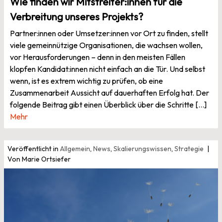
Wie finden wir Mitstreiter:innen für die
Verbreitung unseres Projekts?
Partner:innen oder Umsetzer:innen vor Ort zu finden, stellt
viele gemeinnützige Organisationen, die wachsen wollen,
vor Herausforderungen – denn in den meisten Fällen
klopfen Kandidat:innen nicht einfach an die Tür. Und selbst
wenn, ist es extrem wichtig zu prüfen, ob eine
Zusammenarbeit Aussicht auf dauerhaften Erfolg hat. Der
folgende Beitrag gibt einen Überblick über die Schritte […]
Mehr
Veröffentlicht in
Allgemein
,
News
,
Skalierungswissen
,
Strategie
Von Marie Ortsiefer