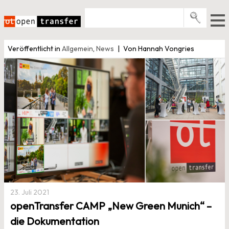
Zum
Inhalt
springen
Pro­gramme
Veröffentlicht in
Allgemein
,
News
Von Hannah Vongries
Events
E-Books
Über uns
News
Newsletter
23. Juli 2021
openTransfer CAMP „New Green Munich“ –
die Dokumentation