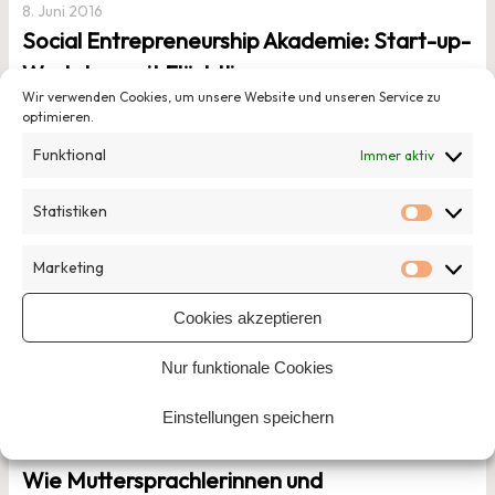
8. Juni 2016
Social Entrepreneurship Akademie: Start-up-
Workshop mit Flüchtlingen
Wir verwenden Cookies, um unsere Website und unseren Service zu
Oliver Beckmann bietet an der SEA regelmäßig Workshops
optimieren.
für Studierende, die eine soziale Idee umsetzen wollen. Von
Funktional
Immer aktiv
den Teilnehmenden der Session wollte er wissen, wie Social
Entrepreneure Projekte nicht nur für, sondern mit(!)
Statistiken
Geflüchteten auf die Beine stellen können.
Mehr
Statisti
Marketing
Marketi
Veröffentlicht in
Tipps & Tools
Von Johanna Voll
Cookies akzeptieren
Nur funktionale Cookies
Einstellungen speichern
8. Juni 2016
Wie Muttersprachlerinnen und