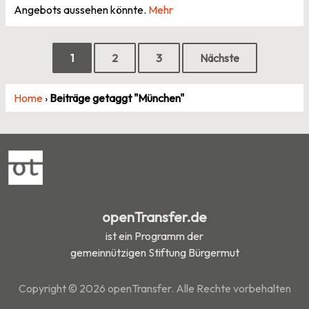
Angebots aussehen könnte.
Mehr
Seitennummerierung
1
2
3
Nächste
der
Home
›
Beiträge getaggt "München"
Beiträge
openTransfer.de
ist ein Programm der
gemeinnützigen Stiftung Bürgermut
Copyright © 2026 openTransfer. Alle Rechte vorbehalten