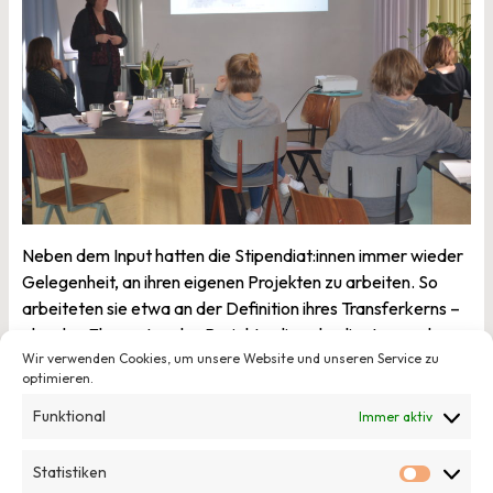
Neben dem Input hatten die Stipendiat:innen immer wieder
Gelegenheit, an ihren eigenen Projekten zu arbeiten. So
arbeiteten sie etwa an der Definition ihres Transferkerns –
also den Elementen des Projekts, die unbedingt an andere
Standorten übertragen werden müssen. Dies ist eine
Wir verwenden Cookies, um unsere Website und unseren Service zu
optimieren.
wichtige Grundlage für die weitere Entwicklung eines
Transfermodells.
Funktional
Immer aktiv
Neben der Arbeit kam auch das Netzwerken nicht zu kurz,
Statistiken
nicht nur während der Pausen, sondern auch beim
Statisti