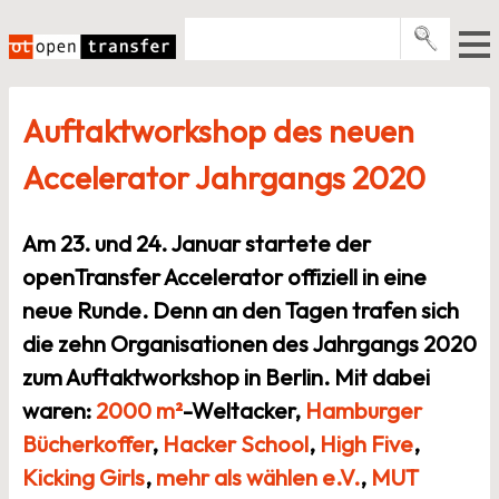
Zum
Inhalt
springen
Pro­gramme
Auftaktworkshop des neuen
Events
Accelerator Jahrgangs 2020
E-Books
Über uns
Am 23. und 24. Januar startete der
News
openTransfer Accelerator offiziell in eine
neue Runde. Denn an den Tagen trafen sich
Newsletter
die zehn Organisationen des Jahrgangs 2020
zum Auftaktworkshop in Berlin. Mit dabei
waren:
2000 m²
-Weltacker,
Hamburger
Bücherkoffer
,
Hacker School
,
High Five
,
Kicking Girls
,
mehr als wählen e.V.
,
MUT