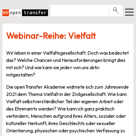
Zum
Inhalt
springen
Pro­gramme
Webinar-Reihe: Vielfalt
Events
E-Books
Wir leben in einer Vielfaltsgesellschaft. Doch was bedeutet
das? Welche Chancen und Herausforderungen bringt dies
Über uns
mit sich? Und wie kann sie jede:r von uns aktiv
News
mitgestalten?
Die openTransfer Akademie widmete sich zum Jahresende
Newsletter
2021 dem Thema Vielfalt in der Zivilgesellschaft. Wie kann
Vielfalt selbstverständlicher Teil der eigenen Arbeit oder
des Ehrenamts werden? Wie kann ich ganz praktisch
verhindern, Menschen aufgrund ihres Alters, sozialer oder
kultureller Herkunft, ihres Geschlechts oder sexueller
Orientierung, physischen oder psychischen Verfassung zu