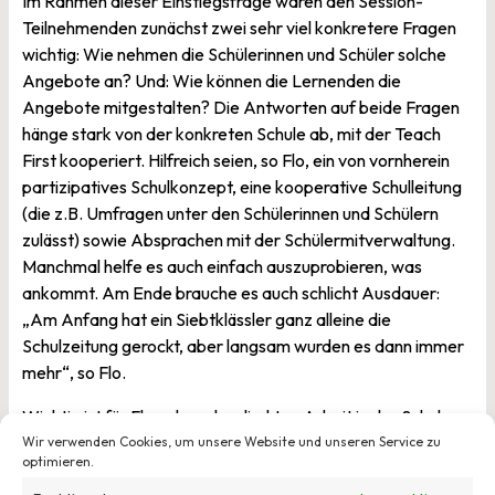
Im Rahmen dieser Einstiegsfrage waren den Session-
Teilnehmenden zunächst zwei sehr viel konkretere Fragen
wichtig: Wie nehmen die Schülerinnen und Schüler solche
Angebote an? Und: Wie können die Lernenden die
Angebote mitgestalten? Die Antworten auf beide Fragen
hänge stark von der konkreten Schule ab, mit der Teach
First kooperiert. Hilfreich seien, so Flo, ein von vornherein
partizipatives Schulkonzept, eine kooperative Schulleitung
(die z.B. Umfragen unter den Schülerinnen und Schülern
zulässt) sowie Absprachen mit der Schülermitverwaltung.
Manchmal helfe es auch einfach auszuprobieren, was
ankommt. Am Ende brauche es auch schlicht Ausdauer:
„Am Anfang hat ein Siebtklässler ganz alleine die
Schulzeitung gerockt, aber langsam wurden es dann immer
mehr“, so Flo.
­­­Wichtig ist für Flo neben der direkten Arbeit in der Schule
auch die Frage, ob und wie die Fellows sich in die
Wir verwenden Cookies, um unsere Website und unseren Service zu
optimieren.
Bildungspolitik einbringen können. Die Erfahrungen, die die