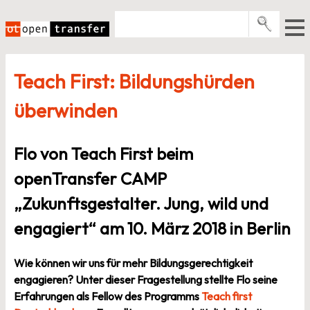
Zum
Inhalt
springen
Pro­gramme
Teach First: Bildungshürden
Events
überwinden
E-Books
Über uns
Flo von Teach First beim
News
openTransfer CAMP
„Zukunftsgestalter. Jung, wild und
Newsletter
engagiert“ am 10. März 2018 in Berlin
Wie können wir uns für mehr Bildungsgerechtigkeit
engagieren? Unter dieser Fragestellung stellte Flo seine
Erfahrungen als Fellow des Programms
Teach first