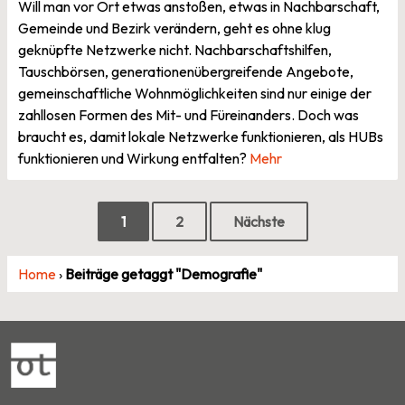
Will man vor Ort etwas anstoßen, etwas in Nachbarschaft,
Gemeinde und Bezirk verändern, geht es ohne klug
geknüpfte Netzwerke nicht. Nachbarschaftshilfen,
Tauschbörsen, generationenübergreifende Angebote,
gemeinschaftliche Wohnmöglichkeiten sind nur einige der
zahllosen Formen des Mit- und Füreinanders. Doch was
braucht es, damit lokale Netzwerke funktionieren, als HUBs
funktionieren und Wirkung entfalten?
Mehr
Seitennummerierung
1
2
Nächste
der
Home
›
Beiträge getaggt "Demografie"
Beiträge