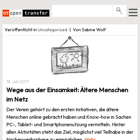
Zum
Inhalt
springen
Pro­gramme
Veröffentlicht in
Uncategorized
Von Sabine Wolf
Events
E-Books
Über uns
News
18. Juli 2017
Wege aus der Einsamkeit: Ältere Menschen
Newsletter
im Netz
Der Verein gehört zu den ersten Initiativen, die ältere
Menschen online gebracht haben und Know-how in Sachen
PC-, Tablet- und Smartphonenutzung vermitteln. Hinter
allen Aktivitäten steht das Ziel, möglichst viel Teilhabe in der
Nacherwerbsphase zu ermöglichen.
Mehr