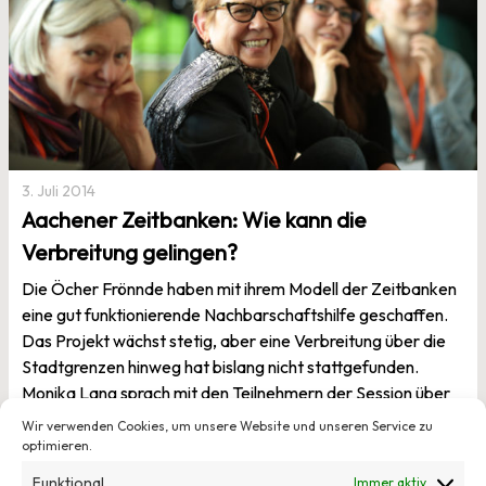
3. Juli 2014
Aachener Zeitbanken: Wie kann die
Verbreitung gelingen?
Die Öcher Frönnde haben mit ihrem Modell der Zeitbanken
eine gut funktionierende Nachbarschaftshilfe geschaffen.
Das Projekt wächst stetig, aber eine Verbreitung über die
Stadtgrenzen hinweg hat bislang nicht stattgefunden.
Monika Lang sprach mit den Teilnehmern der Session über
Erfolgsfaktoren und Verbreitungshemmnisse.
Mehr
Wir verwenden Cookies, um unsere Website und unseren Service zu
optimieren.
Funktional
Immer aktiv