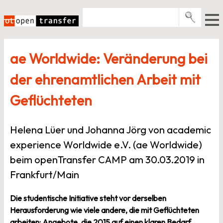
Zum
Inhalt
springen
Pro­gramme
ae Worldwide: Veränderung bei
Events
der ehrenamtlichen Arbeit mit
E-Books
Geflüchteten
Über uns
News
Helena Lüer und Johanna Jörg von academic
experience Worldwide e.V. (ae Worldwide)
Newsletter
beim openTransfer CAMP am 30.03.2019 in
Frankfurt/Main
Die studentische Initiative steht vor derselben
Herausforderung wie viele andere, die mit Geflüchteten
arbeiten: Angebote, die 2015 auf einen klaren Bedarf