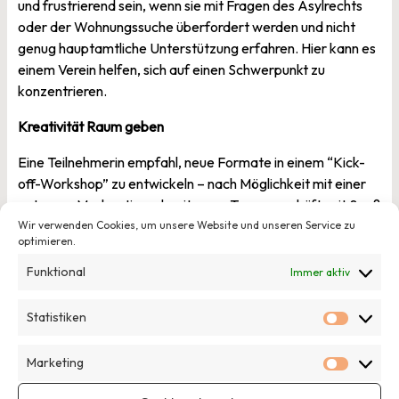
und frustrierend sein, wenn sie mit Fragen des Asylrechts
oder der Wohnungssuche überfordert werden und nicht
genug hauptamtliche Unterstützung erfahren. Hier kann es
einem Verein helfen, sich auf einen Schwerpunkt zu
konzentrieren.
Kreativität Raum geben
Eine Teilnehmerin empfahl, neue Formate in einem “Kick-
off-Workshop” zu entwickeln – nach Möglichkeit mit einer
externen Moderation: abseits vom Tagesgeschäft, mit Spaß
und lockerer Athmosphäre. So kommen die besten Ideen
Wir verwenden Cookies, um unsere Website und unseren Service zu
optimieren.
zustande. Auch andere haben damit gute Erfahrungen
gesammelt: “Es tut manchmal ganz gut aufzuräumen!”
Funktional
Immer aktiv
Zu Beginn mag es schwer fallen, berichteten einige Vereine,
Statistiken
doch am Ende habe ihnen der Wandel gut getan! “Und
Statisti
eigentlich ist es ja auch schön zu sehen, dass unsere
Marketing
Angebote in ihrer jetzigen Form nicht mehr notwendig
Marketi
sind“, bekräftigten auch Helena Lüer und Johanna Jörg von