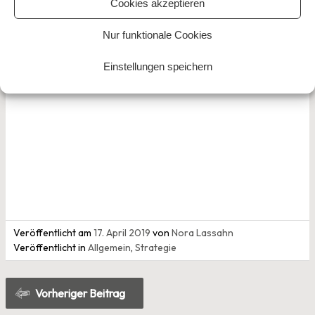
Cookies akzeptieren
academic experiece Worldwide.
Nur funktionale Cookies
academic experience Worldwide e.V.
Einstellungen speichern
Veröffentlicht am
17. April 2019
von
Nora Lassahn
Veröffentlicht in
Allgemein
,
Strategie
Beitragsnavigation
Vorheriger Beitrag