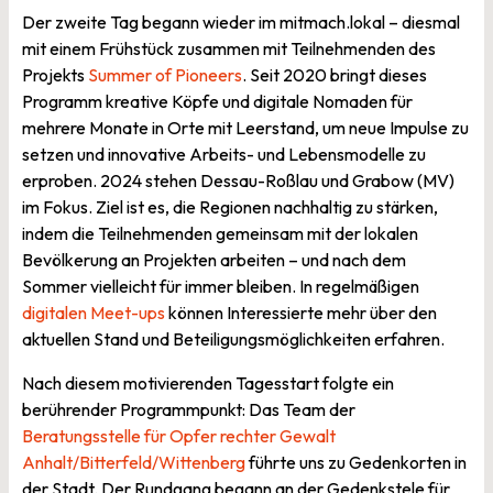
Der zweite Tag begann wieder im mitmach.lokal – diesmal
mit einem Frühstück zusammen mit Teilnehmenden des
Projekts
Summer of Pioneers
. Seit 2020 bringt dieses
Programm kreative Köpfe und digitale Nomaden für
mehrere Monate in Orte mit Leerstand, um neue Impulse zu
setzen und innovative Arbeits- und Lebensmodelle zu
erproben. 2024 stehen Dessau-Roßlau und Grabow (MV)
im Fokus. Ziel ist es, die Regionen nachhaltig zu stärken,
indem die Teilnehmenden gemeinsam mit der lokalen
Bevölkerung an Projekten arbeiten – und nach dem
Sommer vielleicht für immer bleiben. In regelmäßigen
digitalen Meet-ups
können Interessierte mehr über den
aktuellen Stand und Beteiligungsmöglichkeiten erfahren.
Nach diesem motivierenden Tagesstart folgte ein
berührender Programmpunkt: Das Team der
Beratungsstelle für Opfer rechter Gewalt
Anhalt/Bitterfeld/Wittenberg
führte uns zu Gedenkorten in
der Stadt. Der Rundgang begann an der Gedenkstele für