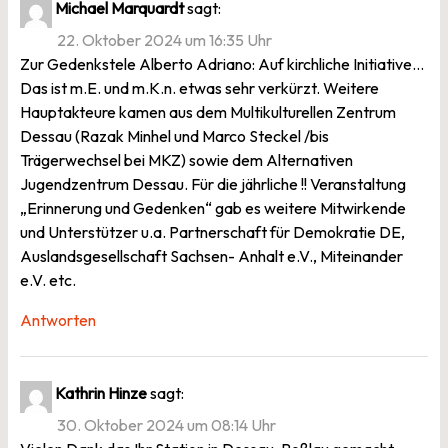
Michael Marquardt
sagt:
22. Oktober 2024 um 16:35 Uhr
Zur Gedenkstele Alberto Adriano: Auf kirchliche Initiative…
Das ist m.E. und m.K.n. etwas sehr verkürzt. Weitere
Hauptakteure kamen aus dem Multikulturellen Zentrum
Dessau (Razak Minhel und Marco Steckel /bis
Trägerwechsel bei MKZ) sowie dem Alternativen
Jugendzentrum Dessau. Für die jährliche !! Veranstaltung
„Erinnerung und Gedenken“ gab es weitere Mitwirkende
und Unterstützer u.a. Partnerschaft für Demokratie DE,
Auslandsgesellschaft Sachsen- Anhalt e.V., Miteinander
e.V. etc.
Antworten
Kathrin Hinze
sagt:
30. Oktober 2024 um 08:14 Uhr