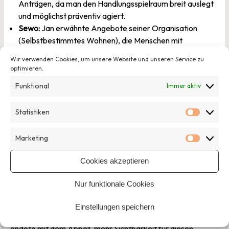
Anträgen, da man den Handlungsspielraum breit auslegt
und möglichst präventiv agiert.
Sewo:
Jan erwähnte Angebote seiner Organisation
(Selbstbestimmtes Wohnen), die Menschen mit
Beeinträchtigungen helfen, frühzeitig Hilfen zu
Wir verwenden Cookies, um unsere Website und unseren Service zu
beantragen und so Wohnungslosigkeit zu vermeiden.
optimieren.
Niedersachsen:
Stationäre Einrichtungen,
Funktional
Immer aktiv
Tagesaufenthalte und ambulante Casemanagement-
Ansätze können teils mithilfe der §§ 67 ff. aufgebaut und
Statistiken
finanziert werden.
Statisti
Fazit
Marketing
Marketi
Die §§ 67 ff. SGB XII bieten ein breites Hilfespektrum, das
Cookies akzeptieren
nicht nur akute Wohnungslosigkeit abfedern, sondern sie
idealerweise ganz verhindern kann. Allerdings sind die
Nur funktionale Cookies
Regelungen vielen Menschen (und selbst einigen
Fachkräften) nicht hinreichend bekannt. Weiterhin hängt viel
Einstellungen speichern
von regionalen Entscheidungsstrukturen ab. Die Session
endete mit dem Appell, mehr Sichtbarkeit für diesen