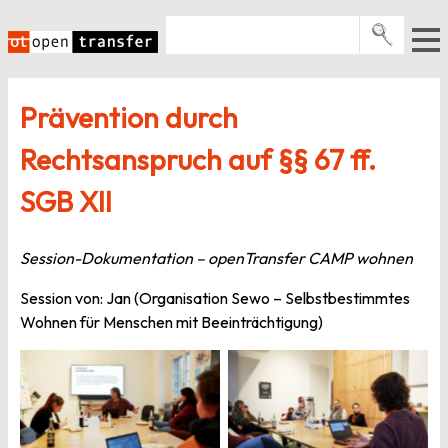
Zum
Inhalt
springen
Pro­gramme
Prävention durch
Events
Rechtsanspruch auf §§ 67 ff.
E-Books
SGB XII
Über uns
News
Session-Dokumentation – openTransfer CAMP wohnen
Newsletter
Session von: Jan (Organisation Sewo – Selbstbestimmtes
Wohnen für Menschen mit Beeinträchtigung)
Fotocredit: Jasmin
Fotocredit: Jasmin
Valcarcel | openTransfer
Valcarcel | openTransfer
CAMP wohnen
CAMP wohnen