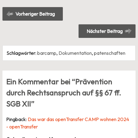
Beitragsnavigation
Vorheriger Beitrag
Nächster Beitrag
Schlagwörter:
barcamp
,
Dokumentation
,
patenschaften
Ein Kommentar bei “
Prävention
durch Rechtsanspruch auf §§ 67 ff.
SGB XII
”
Pingback:
Das war das openTransfer CAMP wohnen 2024
- openTransfer