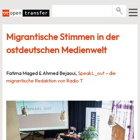
Zum
Inhalt
springen
Pro­gramme
Migrantische Stimmen in der
Events
ostdeutschen Medienwelt
E-Books
Über uns
Fatima Maged & Ahmed Bejaoui,
SpeakL_out – die
News
migrantische Redaktion von Radio T
Newsletter