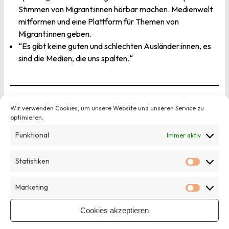
Stimmen von Migrant:innen hörbar machen. Medienwelt
mitformen und eine Plattform für Themen von
Migrant:innen geben.
“Es gibt keine guten und schlechten Ausländer:innen, es
sind die Medien, die uns spalten.“
Wir verwenden Cookies, um unsere Website und unseren Service zu
Das openTransfer CAMP Zusammenhalt fand im Rahmen
optimieren.
des Programms
openTransfer Zusammenhalt
der
Stiftung
Funktional
Immer aktiv
Bürgermut
statt. Das Projekt wird gefördert durch die
Stiftung Mercator. Partner:innen des Barcamps sind das
Statistiken
Projekt
Diversify
der
Deutschlandstiftung Integration
und
Statisti
die
Pochen Biennale
.
Marketing
Marketi
Cookies akzeptieren