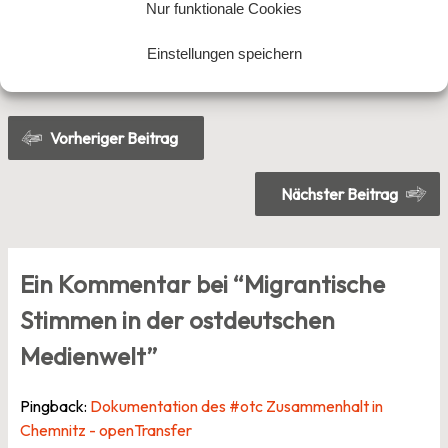
Nur funktionale Cookies
Veröffentlicht am
3. Juni 2024
von
Hannah Vongries
Einstellungen speichern
Veröffentlicht in
Allgemein
Beitragsnavigation
Vorheriger Beitrag
Nächster Beitrag
Ein Kommentar bei “
Migrantische
Stimmen in der ostdeutschen
Medienwelt
”
Pingback:
Dokumentation des #otc Zusammenhalt in
Chemnitz - openTransfer