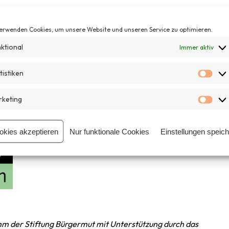
erwenden Cookies, um unsere Website und unseren Service zu optimieren.
ktional
Immer aktiv
tistiken
Stat
gramms
openTransfer #Patenschaften
statt. #Patenschaften
nd die Verbreitung von Patenschafts-, Tandem-, und Mentoring-
keting
ramms sind kostenfrei.
Mar
okies akzeptieren
Nur funktionale Cookies
Einstellungen speic
m der Stiftung Bürgermut mit Unterstützung durch das