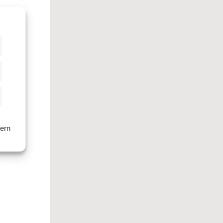
istiken
keting
hern