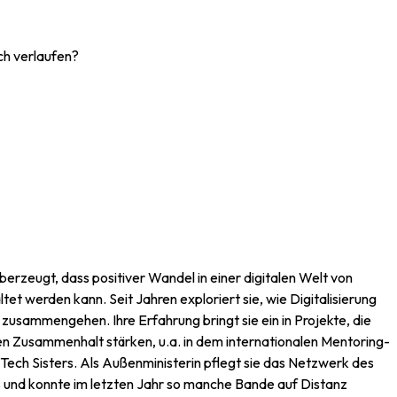
ch verlaufen?
überzeugt, dass positiver Wandel in einer digitalen Welt von
et werden kann. Seit Jahren exploriert sie, wie Digitalisierung
usammengehen. Ihre Erfahrung bringt sie ein in Projekte, die
en Zusammenhalt stärken, u.a. in dem internationalen Mentoring-
ech Sisters. Als Außenministerin pflegt sie das Netzwerk des
s und konnte im letzten Jahr so manche Bande auf Distanz