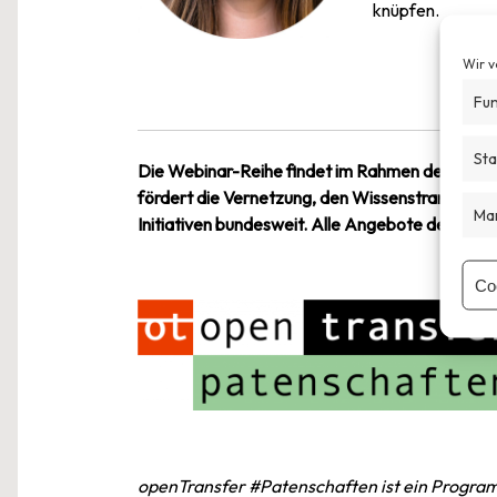
knüpfen.
Wir v
Fun
Sta
Die Webinar-Reihe findet im Rahmen des Pro
fördert die Vernetzung, den Wissenstransfer u
Mar
Initiativen bundesweit. Alle Angebote des Prog
Co
openTransfer #Patenschaften ist ein Program