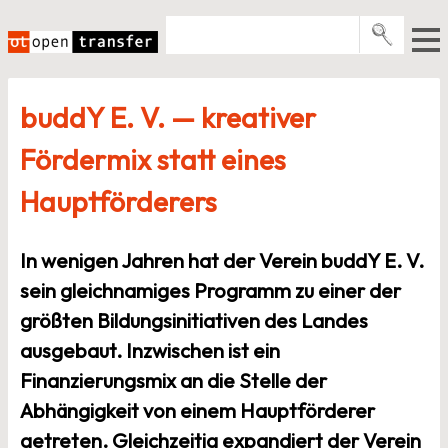
Zum
Inhalt
springen
Pro­gramme
buddY E. V. — kreativer
Events
Fördermix statt eines
E-Books
Hauptförderers
Über uns
News
In wenigen Jahren hat der Verein buddY E. V.
sein gleichnamiges Programm zu einer der
Newsletter
größten Bildungsinitiativen des Landes
ausgebaut. Inzwischen ist ein
Finanzierungsmix an die Stelle der
Abhängigkeit von einem Hauptförderer
getreten. Gleichzeitig expandiert der Verein