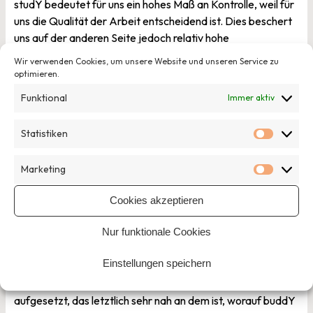
studY bedeutet für uns ein hohes Maß an Kontrolle, weil für
uns die Qualität der Arbeit entscheidend ist. Dies beschert
uns auf der anderen Seite jedoch relativ hohe
Transferkosten.
Wir verwenden Cookies, um unsere Website und unseren Service zu
optimieren.
Was bedeutet diese Erweiterung für die Entwicklung der
Funktional
Immer aktiv
Organisation?
Der Verein war zunächst für ein Programm ausgelegt und
Statistiken
Statisti
heißt deshalb auch wie das buddY-Programm. Das fällt uns
nun auf die Füße. Der Perspektivwechsel, nicht mehr eine
Marketing
Marketi
Ein-Programm-Organisation zu sein, sondern eine
Organisation, die ein gesellschaftliches Ziel mit mehreren
Cookies akzeptieren
Ansätzen verfolgt, war auch intern eine große
Herausforderung.
Nur funktionale Cookies
Der Knoten ist jetzt geplatzt …
Einstellungen speichern
Das ist richtig. Mit studY haben wir ein Programm
aufgesetzt, das letztlich sehr nah an dem ist, worauf buddY