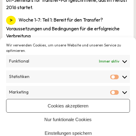
2016 startet.
Woche 1-7: Teil 1: Bereit für den Transfer?
Voraussetzungen und Bedingungen für die erfolgreiche
Verbreitung
Wir verwenden Cookies, um unsere Website und unseren Service zu
Woche 8-13: Teil 2: Viele Wege führen nach Rom. Die
optimieren.
geeignete Transfermethode finden.
Funktional
Immer aktiv
Woche 14-18: Teil 3: Von der Planung zu mehr Wirkung.
Statistiken
Die nächsten Schritte im Transfer.
Statisti
Woche 14-18: Teil 3: Von der Planung zu mehr Wirkung.
Marketing
Marketi
Die nächsten Schritte im Transfer.
Cookies akzeptieren
Weitere Informationen zu den Inhalten und zum Ablauf
finden Sie
hier
.
Nur funktionale Cookies
Einstellungen speichern