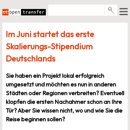
Zum
Inhalt
springen
Pro­gramme
Im Juni startet das erste
Events
Skalierungs-Stipendium
E-Books
Deutschlands
Über uns
News
Sie haben ein Projekt lokal erfolgreich
umgesetzt und möchten es nun in anderen
Newsletter
Städten oder Regionen verbreiten? Eventuell
klopfen die ersten Nachahmer schon an Ihre
Tür? Aber Sie wissen nicht, wo und wie Sie die
Reise beginnen sollen?