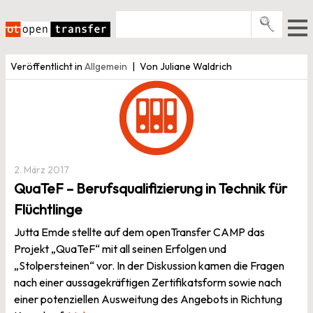
Zum
Inhalt
springen
Pro­gramme
Veröffentlicht in
Allgemein
Von Juliane Waldrich
Events
E-Books
Über uns
News
2. März 2017
QuaTeF – Berufsqualifizierung in Technik für
Newsletter
Flüchtlinge
Jutta Emde stellte auf dem openTransfer CAMP das
Projekt „QuaTeF“ mit all seinen Erfolgen und
„Stolpersteinen“ vor. In der Diskussion kamen die Fragen
nach einer aussagekräftigen Zertifikatsform sowie nach
einer potenziellen Ausweitung des Angebots in Richtung