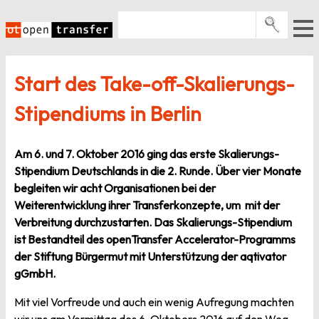
Zum
Inhalt
springen
Pro­gramme
Start des Take-off-Skalierungs-
Events
Stipendiums in Berlin
E-Books
Über uns
Am 6. und 7. Oktober 2016 ging das erste Skalierungs-
Stipendium Deutschlands in die 2. Runde. Über vier Monate
News
begleiten wir acht Organisationen bei der
Weiterentwicklung ihrer Transferkonzepte, um mit der
Newsletter
Verbreitung durchzustarten. Das Skalierungs-Stipendium
ist Bestandteil des openTransfer Accelerator-Programms
der Stiftung Bürgermut mit Unterstützung der aqtivator
gGmbH.
Mit viel Vorfreude und auch ein wenig Aufregung machten
wir uns am Vormittag des 6. Oktobers 2016 auf den Weg