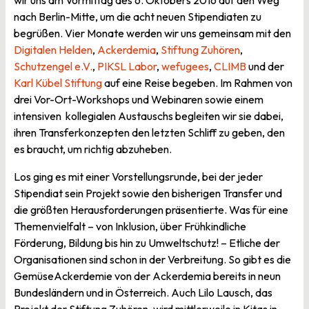
nach Berlin-Mitte, um die acht neuen Stipendiaten zu
begrüßen. Vier Monate werden wir uns gemeinsam mit den
Digitalen Helden
,
Ackerdemia
,
Stiftung Zuhören
,
Schutzengel e.V.
,
PIKSL Labor
,
wefugees
,
CLIMB
und der
Karl Kübel Stiftung
auf eine Reise begeben. Im Rahmen von
drei Vor-Ort-Workshops und Webinaren sowie einem
intensiven kollegialen Austauschs begleiten wir sie dabei,
ihren Transferkonzepten den letzten Schliff zu geben, den
es braucht, um richtig abzuheben.
Los ging es mit einer Vorstellungsrunde, bei der jeder
Stipendiat sein Projekt sowie den bisherigen Transfer und
die größten Herausforderungen präsentierte. Was für eine
Themenvielfalt – von Inklusion, über Frühkindliche
Förderung, Bildung bis hin zu Umweltschutz! – Etliche der
Organisationen sind schon in der Verbreitung. So gibt es die
GemüseAckerdemie von der Ackerdemia bereits in neun
Bundesländern und in Österreich. Auch Lilo Lausch, das
Projekt der Stiftung Zuhören, wird mittlerweile in Kitas in