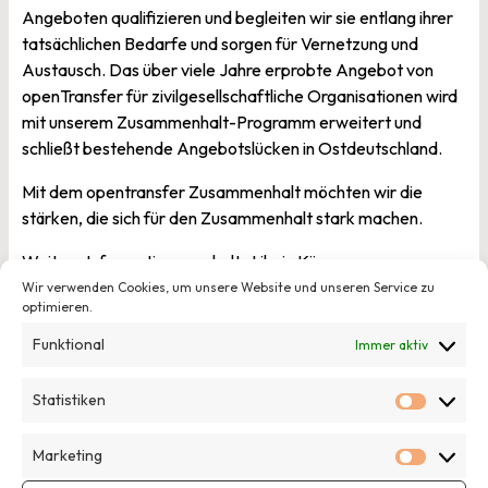
Angeboten qualifizieren und begleiten wir sie entlang ihrer
tatsächlichen Bedarfe und sorgen für Vernetzung und
Austausch. Das über viele Jahre erprobte Angebot von
openTransfer für zivilgesellschaftliche Organisationen wird
mit unserem Zusammenhalt-Programm erweitert und
schließt bestehende Angebotslücken in Ostdeutschland.
Mit dem opentransfer Zusammenhalt möchten wir die
stärken, die sich für den Zusammenhalt stark machen.
Weitere Informationen erhaltet ihr in Kürze
auf
www.openTransfer.de
.
Wir verwenden Cookies, um unsere Website und unseren Service zu
optimieren.
Möchtest du an den Angeboten von openTransfer
Funktional
Immer aktiv
Zusammenhalt teilnehmen, dich mit uns über Bedarfe und
Herausforderungen austauschen oder uns unterstützen?
Statistiken
Dann schreib uns eine E-Mail an
hallo@opentransfer.de
!
Statisti
Das Programm openTransfer Zusammenhalt wird
Marketing
Marketi
gefördert durch die Stiftung Mercator.