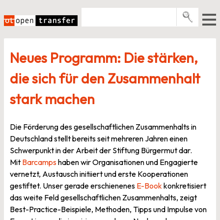
Zum
Inhalt
springen
Pro­gramme
Neues Programm: Die stärken,
Events
die sich für den Zusammenhalt
E-Books
stark machen
Über uns
News
Die Förderung des gesellschaftlichen Zusammenhalts in
Deutschland stellt bereits seit mehreren Jahren einen
Newsletter
Schwerpunkt in der Arbeit der Stiftung Bürgermut dar.
Mit
Barcamps
haben wir Organisationen und Engagierte
vernetzt, Austausch initiiert und erste Kooperationen
gestiftet. Unser gerade erschienenes
E-Book
konkretisiert
das weite Feld gesellschaftlichen Zusammenhalts, zeigt
Best-Practice-Beispiele, Methoden, Tipps und Impulse von