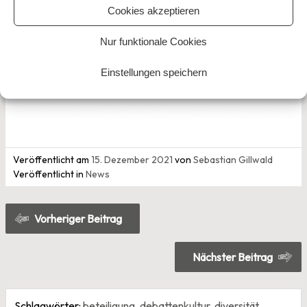
Cookies akzeptieren
Nur funktionale Cookies
Einstellungen speichern
Veröffentlicht am
15. Dezember 2021
von
Sebastian Gillwald
Veröffentlicht in
News
Beitragsnavigation
Vorheriger Beitrag
Nächster Beitrag
Schlagwörter:
beteiligung
,
debattenkultur
,
diversität
,