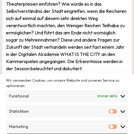
Theaterpreisen einführen? Wie würde es in das
Selbstverständnis der Stadt eingreifen, wenn die Reicheren
sich auf einmal auf diesem sehr direkten Weg
verantwortlich machten, den Weniger Reichen Teilhabe zu
ermöglichen? Und führt das am Ende nicht womöglich
sogar zu Mehreinnahmen? Diese und andere Fragen zur
Zukunft der Stadt verhandeln werden seit fast einem Jahr
in der Digitalen Akademie WHAT IS THE CITY an den
Kammerspielen angegangen. Die Erkenntnisse werden in
der Session beleuchtet und diskutiert.
Wir verwenden Cookies, um unsere Website und unseren Service zu
optimieren.
openTransfer CAMP New Green Munich
Funktional
Immer aktiv
Statistiken
Statisti
Veröffentlicht am
8. Juli 2021
von
Hannah Vongries
Veröffentlicht in
Allgemein
Marketing
Marketi