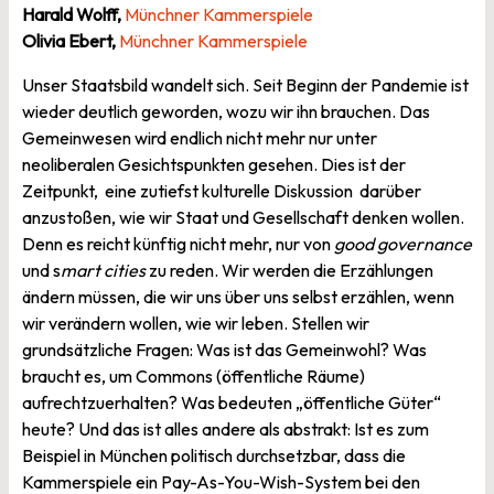
Harald Wolff,
Münchner Kammerspiele
Olivia Ebert,
Münchner Kammerspiele
Unser Staatsbild wandelt sich. Seit Beginn der Pandemie ist
wieder deutlich geworden, wozu wir ihn brauchen. Das
Gemeinwesen wird endlich nicht mehr nur unter
neoliberalen Gesichtspunkten gesehen. Dies ist der
Zeitpunkt, eine zutiefst kulturelle Diskussion darüber
anzustoßen, wie wir Staat und Gesellschaft denken wollen.
Denn es reicht künftig nicht mehr, nur von
good governance
und s
mart cities
zu reden. Wir werden die Erzählungen
ändern müssen, die wir uns über uns selbst erzählen, wenn
wir verändern wollen, wie wir leben. Stellen wir
grundsätzliche Fragen: Was ist das Gemeinwohl? Was
braucht es, um Commons (öffentliche Räume)
aufrechtzuerhalten? Was bedeuten „öffentliche Güter“
heute? Und das ist alles andere als abstrakt: Ist es zum
Beispiel in München politisch durchsetzbar, dass die
Kammerspiele ein Pay-As-You-Wish-System bei den