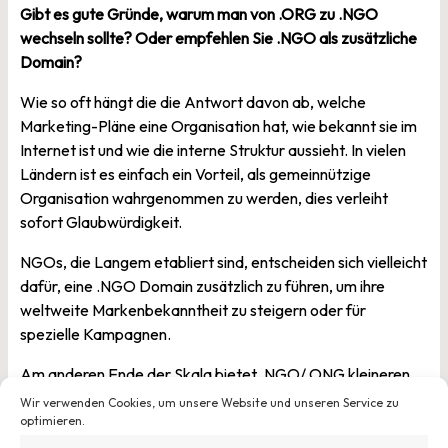
Gibt es gute Gründe, warum man von .ORG zu .NGO
wechseln sollte? Oder empfehlen Sie .NGO als zusätzliche
Domain?
Wie so oft hängt die die Antwort davon ab, welche
Marketing-Pläne eine Organisation hat, wie bekannt sie im
Internet ist und wie die interne Struktur aussieht. In vielen
Ländern ist es einfach ein Vorteil, als gemeinnützige
Organisation wahrgenommen zu werden, dies verleiht
sofort Glaubwürdigkeit.
NGOs, die Langem etabliert sind, entscheiden sich vielleicht
dafür, eine .NGO Domain zusätzlich zu führen, um ihre
weltweite Markenbekanntheit zu steigern oder für
spezielle Kampagnen.
Am anderen Ende der Skala bietet .NGO/.ONG kleineren,
noch nicht so etablierten Organisationen eine exklusive
Wir verwenden Cookies, um unsere Website und unseren Service zu
Internet-Präsenz, durch die sie in einem NGO-Verzeichnis
optimieren.
gefunden werden können, die ihren Traffic durch SEO-