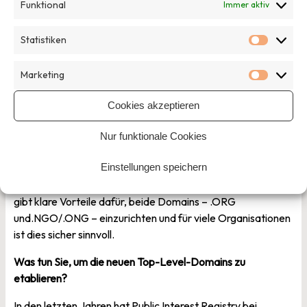
Funktional
Immer aktiv
optimierte Profilseiten erhöht, die Möglichkeit des Online-
Fundraising bietet sowie den Kontakt zu potenziellen
Statistiken
Statisti
Partnern. Vielleicht nutzen sie .ORG für spezielle
Kampagnen oder Anliegen oder sie leiten ihren Traffic an
Marketing
die neue Domain weiter.
Marketi
Cookies akzeptieren
Wie auch immer die Situation sein mag, .NGO/.ONG bietet
Nur funktionale Cookies
Organisationen ein weiteres Tool, ihr Anliegen
Einstellungen speichern
voranzutreiben, ihre Bekanntheit im Internet zu steigern
sowie Möglichkeiten des Online-Fundraising zu nutzen. Es
gibt klare Vorteile dafür, beide Domains – .ORG
und.NGO/.ONG – einzurichten und für viele Organisationen
ist dies sicher sinnvoll.
Was tun Sie, um die neuen Top-Level-Domains zu
etablieren?
In den letzten Jahren hat Public Interest Registry bei