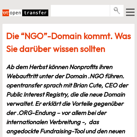
Zum
Inhalt
springen
Pro­gramme
Die “NGO”-Domain kommt. Was
Events
Sie darüber wissen sollten
E-Books
Über uns
Ab dem Herbst können Nonprofits ihren
News
Webauftritt unter der Domain .NGO führen.
opentransfer sprach mit Brian Cute, CEO der
Newsletter
Public Interest Registry, die die neue Domain
verwaltet. Er erklärt die Vorteile gegenüber
der .ORG-Endung – vor allem bei der
internationalen Verbreitung -, das
angedockte Fundraising-Tool und den neuen