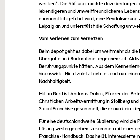
wecken“. Die Stiftung möchte dazu beitragen, 
lebendigeren und umweltfreundlicheren Lebensra
ehrenamtlich geführt wird, eine Revitalisierun
Leipzig an und unterstützt die Schaffung umwelt
Vom Verleihen zum Vernetzen
Beim depot geht es dabei um weit mehr als di
Übergabe und Rücknahme begegnen sich Aktive 
Berührungspunkte hätten. Aus dem Kennenlernen
hinauswirkt. Nicht zuletzt geht es auch um ei
Nachhaltigkeit.
Mit an Bord ist Andreas Dohrn, Pfarrer der Pete
Christlichen Arbeitsvermittlung in Stollberg un
Social Franchise gesammelt, die er nun beim dep
Für eine deutschlandweite Skalierung wird die P
Lösung weitergegeben, zusammen mit einer deta
Franchise-Handbuch. Das heißt, Interessierte i