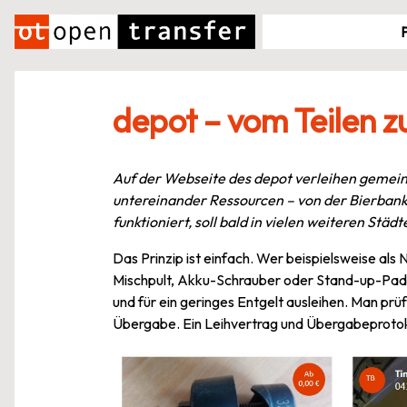
Zum
Inhalt
springen
depot – vom Teilen 
Auf der Webseite des depot verleihen gemei
untereinander Ressourcen – von der Bierbank 
funktioniert, soll bald in vielen weiteren S
Das Prinzip ist einfach. Wer beispielsweise als 
Mischpult, Akku-Schrauber oder Stand-up-Padd
und für ein geringes Entgelt ausleihen. Man prü
Übergabe. Ein Leihvertrag und Übergabeprotokol