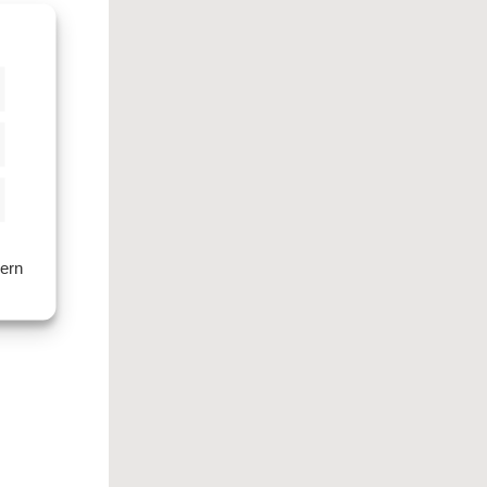
istiken
keting
hern