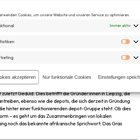
eitung der Plattform finanziell. Für den mittelfristigen Betrieb ist
iebskosten mit einem kleinen jährlichen Beitrag von je € 100,00
erwenden Cookies, um unsere Website und unseren Service zu optimieren.
 wenn man an bestehende Verleihprojekte anknüpfen kann, etwa,
ktional
nd den Aufwand für eine eigene Web-Plattform vermeiden
Immer aktiv
tistiken
Stat
keting
, um ein eigenes depot zu eröffnen, z.B. Heidelberg, Erfurt, Ulm.
Mar
n Zusammenschluss von 60 Vereinen, die stärker Synergien
rolliertem Tempo stattfinden, um im laufenden Prozess die
okies akzeptieren
Nur funktionale Cookies
Einstellungen speic
 können.
uletzt Geduld. Dies betrifft die Gründer:innen in Leipzig, die
ntreiben, ebenso wie die depots, die sich derzeit in Gründung
 die hinter einer funktionierenden depot-Gruppe steht. Ob dies
tsform – es geht um das Zusammenbringen von lokalen
ging noch das bekannte afrikanische Sprichwort: Das Gras