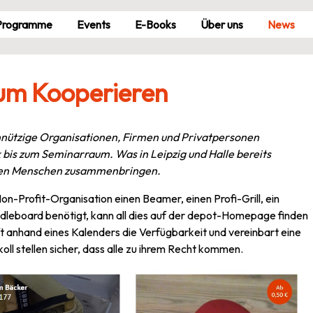
Pro­gramme
Events
E-Books
Über uns
News
zum Kooperieren
nnützige Organisationen, Firmen und Privatpersonen
bis zum Seminarraum. Was in Leipzig und Halle bereits
tädten Menschen zusammenbringen.
Non-Profit-Organisation einen Beamer, einen Profi-Grill, ein
leboard benötigt, kann all dies auf der depot-Homepage finden
ft anhand eines Kalenders die Verfügbarkeit und vereinbart eine
l stellen sicher, dass alle zu ihrem Recht kommen.