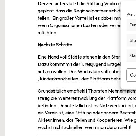
Derzeit unterstützt die Stiftung Veolia die Verbr
geplant, dass die Regionalpartner sich die Betr
Wir v
teilen. Ein großer Vorteil ist es dabei immer,
Fun
wenn Organisationen Lastenräder verleihen u
möchten.
Sta
Nächste Schritte
Mar
Eine Hand voll Städte stehen in den Startlöchern
Dazu kommt mit der Kreisjugend Erzgebirge ei
nutzen wollen. Das Wachstum soll dabei in kont
Co
„Kinderkrankheiten“ der Plattform beheben zu
Grundsätzlich empfiehlt Thorsten Mehnert nicht z
stetig die Weiterentwicklung der Plattform vora
befinden. Denn letztlich ist es Netzwerkarbeit,
ein Verein ist, eine Stiftung oder andere Rech
Akteur:innen, das Teilen und Kooperieren. Wie 
wächst nicht schneller, wenn man daran zieht!