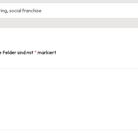
ring
,
social franchise
e Felder sind mit
*
markiert