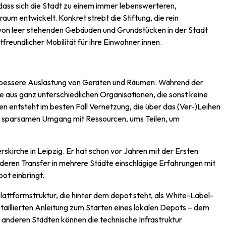
dass sich die Stadt zu einem immer lebenswerteren,
um entwickelt. Konkret strebt die Stiftung, die rein
g von leer stehenden Gebäuden und Grundstücken in der Stadt
freundlicher Mobilität für ihre Einwohner:innen.
e bessere Auslastung von Geräten und Räumen. Während der
aus ganz unterschiedlichen Organisationen, die sonst keine
 entsteht im besten Fall Vernetzung, die über das (Ver-)Leihen
nen sparsamen Umgang mit Ressourcen, ums Teilen, um
rskirche in Leipzig. Er hat schon vor Jahren mit der Ersten
d deren Transfer in mehrere Städte einschlägige Erfahrungen mit
ot einbringt.
lattformstruktur, die hinter dem depot steht, als White-Label-
illierten Anleitung zum Starten eines lokalen Depots – dem
n anderen Städten können die technische Infrastruktur