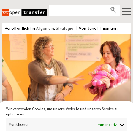
Zum
Inhalt
springen
Pro­gramme
Veröffentlicht in
Allgemein
,
Strategie
Von Janet Thiemann
Events
E-Books
Über uns
News
Newsletter
Wir verwenden Cookies, um unsere Website und unseren Service zu
21. November 2013
optimieren.
Fahren Sie gern Bahn? Was Sie beachten
Funktional
Immer aktiv
sollten, wenn Sie über Projekttransfer