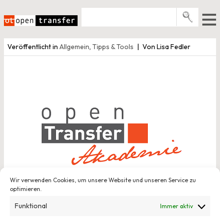
Zum
Inhalt
springen
Pro­gramme
Veröffentlicht in
Allgemein
,
Tipps & Tools
Von Lisa Fedler
Events
E-Books
Über uns
News
Newsletter
Wir verwenden Cookies, um unsere Website und unseren Service zu
optimieren.
Funktional
Immer aktiv
6. September 2014