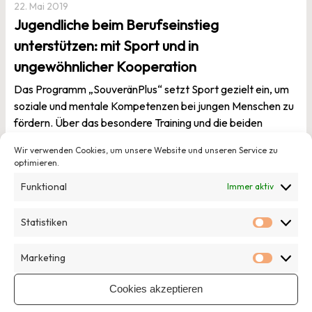
22. Mai 2019
Jugendliche beim Berufseinstieg
unterstützen: mit Sport und in
ungewöhnlicher Kooperation
Das Programm „SouveränPlus“ setzt Sport gezielt ein, um
soziale und mentale Kompetenzen bei jungen Menschen zu
fördern. Über das besondere Training und die beiden
Kooperationspartner RheinFlanke und JOBLINGE.
Mehr
Wir verwenden Cookies, um unsere Website und unseren Service zu
optimieren.
Veröffentlicht in
Allgemein
,
Partner
Von Tobias Quednau
Funktional
Immer aktiv
Statistiken
Statisti
Marketing
Marketi
Cookies akzeptieren