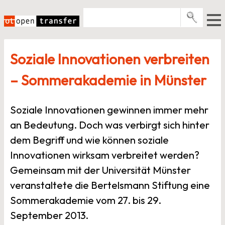
Zum
Inhalt
springen
Pro­gramme
Soziale Innovationen verbreiten
Events
– Sommerakademie in Münster
E-Books
Über uns
Soziale Innovationen gewinnen immer mehr
News
an Bedeutung. Doch was verbirgt sich hinter
dem Begriff und wie können soziale
Newsletter
Innovationen wirksam verbreitet werden?
Gemeinsam mit der Universität Münster
veranstaltete die Bertelsmann Stiftung eine
Sommerakademie vom 27. bis 29.
September 2013.