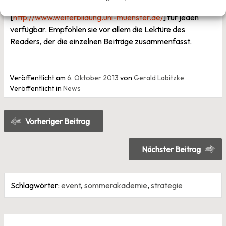
sind auf den Seiten der WWU
[
http://www.weiterbildung.uni-muenster.de/
] für jeden
verfügbar. Empfohlen sie vor allem die Lektüre des
Readers, der die einzelnen Beiträge zusammenfasst.
Veröffentlicht am
6. Oktober 2013
von
Gerald Labitzke
Veröffentlicht in
News
Beitragsnavigation
Vorheriger Beitrag
Nächster Beitrag
Schlagwörter:
event
,
sommerakademie
,
strategie