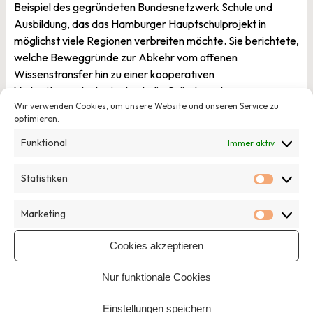
Beispiel des gegründeten Bundesnetzwerk Schule und
Ausbildung, das das Hamburger Hauptschulprojekt in
möglichst viele Regionen verbreiten möchte. Sie berichtete,
welche Beweggründe zur Abkehr vom offenen
Wissenstransfer hin zu einer kooperativen
Verbreitungsstrategie durch die Gründung des
Netzwerkvereins geführt haben.
Wir verwenden Cookies, um unsere Website und unseren Service zu
optimieren.
Zum ausführlichen Bericht
Funktional
Immer aktiv
Das Geben und Nehmen in einer Social-Franchise-
Statistiken
Partnerschaft diskutierte Thomas Heckmann mit den
Statisti
Teilnehmenden. Er erläuterte, wie man auch ohne
öffentliche Förderung sozialunternehmerisch erfolgreich
Marketing
Marketi
sein kann – wenn man die Franchise-Nehmer eng begleitet
Cookies akzeptieren
und gute Ideen allen zur Verfügung stellt.
Zum ausführlichen Bericht
Nur funktionale Cookies
Die weiteren Inhalte und Themen der Sommerakademie
Einstellungen speichern