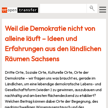
Zum
Inhalt
springen
Pro­gramme
Weil die Demokratie nicht von
Events
alleine läuft – Ideen und
E-Books
Erfahrungen aus den ländlichen
Über uns
Räumen Sachsens
News
Newsletter
Dritte Orte, Soziale Orte, Kulturelle Orte, Orte der
Demokratie – wir fragen uns was braucht es, gerade im
Ländlichen, um eine lebendige demokratische Lebens- und
Gesellschaftsform (wieder-) zu gewinnen, auszubauen und
nachhaltig und am besten flächendeckend zu etabliert?
Welchen Beitrag können dabei Orte der Begegnung, des
niedrigschwelligen Wissenausenstausch und des