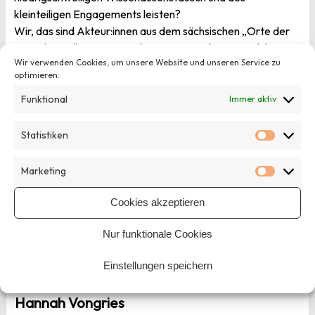
kleinteiligen Engagements leisten?
Wir, das sind Akteur:innen aus dem sächsischen „Orte der
Demokratie“ Programm, die seit zwei Jahren an solchen
Wir verwenden Cookies, um unsere Website und unseren Service zu
„Orten der Demokratie“ arbeiten. Wir bringen mindestens
optimieren.
so viel Erfahrung wie Fragen mit und wollen mit euch
diskutieren, was der ländliche Raum braucht, um sich
Funktional
Immer aktiv
demokratisch weiterentwickeln zu können.
Statistiken
Statisti
Veröffentlicht am
21. März 2024
von
Hannah Vongries
Marketing
Marketi
Cookies akzeptieren
Beitragsnavigation
Vorheriger Beitrag
Nur funktionale Cookies
Nächster Beitrag
Einstellungen speichern
Hannah Vongries