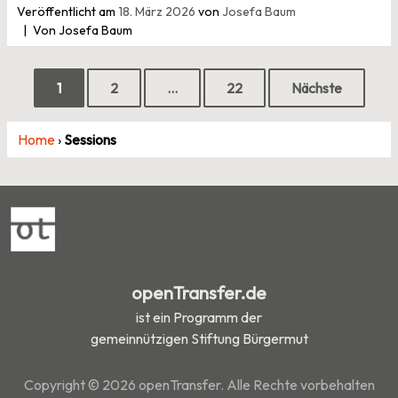
Veröffentlicht am
18. März 2026
von
Josefa Baum
Von Josefa Baum
Seitennummerierung
1
2
…
22
Nächste
der
Home
›
Sessions
Beiträge
openTransfer.de
ist ein Programm der
gemeinnützigen Stiftung Bürgermut
Copyright © 2026 openTransfer. Alle Rechte vorbehalten