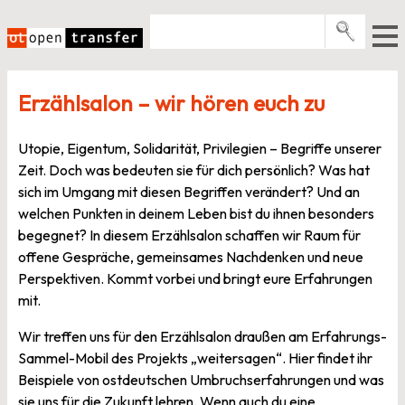
Zum
Inhalt
springen
Pro­gramme
Erzählsalon – wir hören euch zu
Events
Utopie, Eigentum, Solidarität, Privilegien – Begriffe unserer
E-Books
Zeit. Doch was bedeuten sie für dich persönlich? Was hat
Über uns
sich im Umgang mit diesen Begriffen verändert? Und an
welchen Punkten in deinem Leben bist du ihnen besonders
News
begegnet? In diesem Erzählsalon schaffen wir Raum für
offene Gespräche, gemeinsames Nachdenken und neue
Newsletter
Perspektiven. Kommt vorbei und bringt eure Erfahrungen
mit.
Wir treffen uns für den Erzählsalon draußen am Erfahrungs-
Sammel-Mobil des Projekts „weitersagen“. Hier findet ihr
Beispiele von ostdeutschen Umbruchserfahrungen und was
sie uns für die Zukunft lehren. Wenn auch du eine