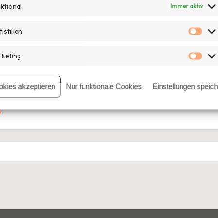
ktional
Immer aktiv
tistiken
Stat
keting
Mar
rer bei der Stiftung Bürgermut. Er leitet dort die Projekte openTr
stik an der Universität Potsdam sowie Europawissenschaften an d
okies akzeptieren
Nur funktionale Cookies
Einstellungen speic
 Kommunikationsagentur und ein gemeinnütziges Online-Portal für
d