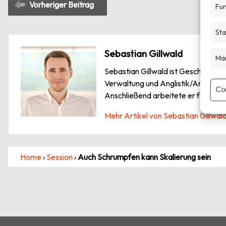
Beitragsnavigation
Vorheriger Beitrag
Fun
Sta
Sebastian Gillwald
Mar
Sebastian Gillwald ist Geschäftsfüh
Verwaltung und Anglistik/Amerikani
Co
Anschließend arbeitete er für eine
Mehr Artikel von Sebastian Gillwal
Home
›
Session
›
Auch Schrumpfen kann Skalierung sein