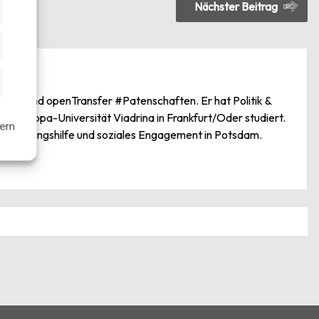
Nächster Beitrag
istiken
keting
ansfer und openTransfer #Patenschaften. Er hat Politik &
er Europa-Universität Viadrina in Frankfurt/Oder studiert.
hern
 Flüchtlingshilfe und soziales Engagement in Potsdam.