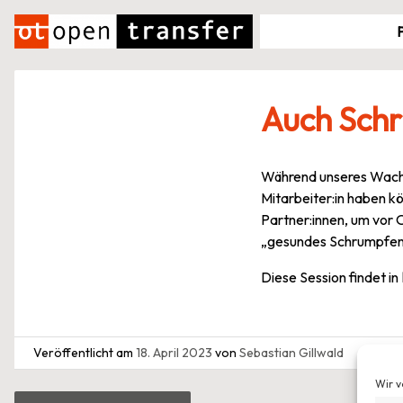
Zum
Inhalt
springen
Auch Schr
Während unseres Wachst
Mitarbeiter:in haben kö
Partner:innen, um vor 
„gesundes Schrumpfen“
Diese Session findet in
Veröffentlicht am
18. April 2023
von
Sebastian Gillwald
Wir v