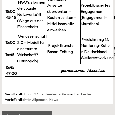
NGO‘s stürmen
Ansätze
Projektbasiertes
die Soziale
15:00
überdenken –
Engagement
Netzwerke?!!
-15:45
Kosten senken –
(Engagement-
(Wege aus der
Mittel innovativ
Marathon)
Einsamkeit)
einwerben
Genossenschaft
#vielstimmig 1.1,
16:00
2.0 – Modell für
Projekttransfer
Mentoring-Kultur
–
eine fairere
Basar-Zeitung
in Deutschland,
16:45
Wirtschaft?
Weiterentwicklung
(Fairnopoly)
16:45
gemeinsamer Abschluss
-17:00
Veröffentlicht am
27. September 2014
von
Lisa Fedler
Veröffentlicht in
Allgemein
,
News
Beitragsnavigation