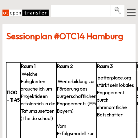
Zum
Inhalt
springen
Pro­gramme
Sessionplan #OTC14 Hamburg
Events
E-Books
Über uns
Raum 1
Raum 2
Raum 3
Welche
News
betterplace.org
Fähigkeiten
Weiterbildung zur
stärkt sein lokales
brauche ich um
Förderung des
Newsletter
11:00
Engagement
Projektideen
bürgerschaftlichen
– 11.45
durch
erfolgreich in die
Engagements (EFi
ehrenamtliche
Tat umzusetzen
Bayern)
Botschafter
(The do school)
Vom
Erfolgsmodell zur