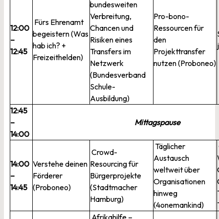
bundesweiten
Verbreitung,
Pro-bono-
Fürs Ehrenamt
12:00
Chancen und
Ressourcen für
begeistern (Was
–
Risiken eines
den
hab ich? +
12:45
Transfers im
Projekttransfer
Freizeithelden)
Netzwerk
nutzen (Proboneo)
(Bundesverband
Schule-
Ausbildung)
12:45
–
Mittagspause
14:00
Täglicher
Crowd-
Austausch
14:00
Verstehe deinen
Resourcing für
weltweit über
–
Förderer
Bürgerprojekte
Organisationen
14:45
(Proboneo)
(Stadtmacher
hinweg
Hamburg)
(4onemankind)
Afrikahilfe –