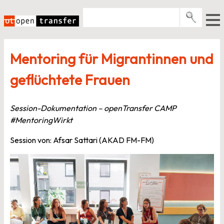
Zum
Inhalt
springen
Pro­gramme
Mentoring für Migrantinnen und
Events
geflüchtete Frauen
E-Books
Über uns
Session-Dokumentation – openTransfer CAMP
#MentoringWirkt
News
Session von: Afsar Sattari (AKAD FM-FM)
Newsletter