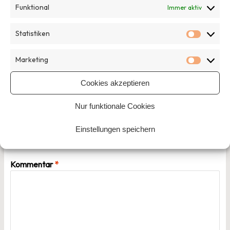
Veröffentlicht in
Allgemein
Funktional
Immer aktiv
Statistiken
Beitragsnavigation
Statisti
Vorheriger Beitrag
Marketing
Marketi
Nächster Beitrag
Cookies akzeptieren
Nur funktionale Cookies
Schreibe einen Kommentar
Einstellungen speichern
Deine E-Mail-Adresse wird nicht veröffentlicht.
Erforderliche Felder sind mit
*
markiert
Kommentar
*