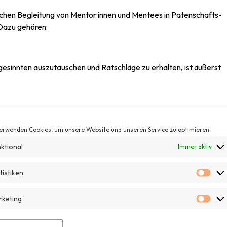
eichen Begleitung von Mentor:innen und Mentees in Patenschafts-
Dazu gehören:
hgesinnten auszutauschen und Ratschläge zu erhalten, ist äußerst
 für Mentor:innen und Mentees, sich zu treffen und Erfahrungen
erwenden Cookies, um unsere Website und unseren Service zu optimieren.
ktional
Immer aktiv
ionelle Begleitung und Reflexion der Mentoring- und
tistiken
Stat
keting
Mar
merfeste fördern das Zusammengehörigkeitsgefühl und stärken