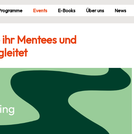
Pro­gramme
Events
E-Books
Über uns
News
ihr Mentees und
leitet