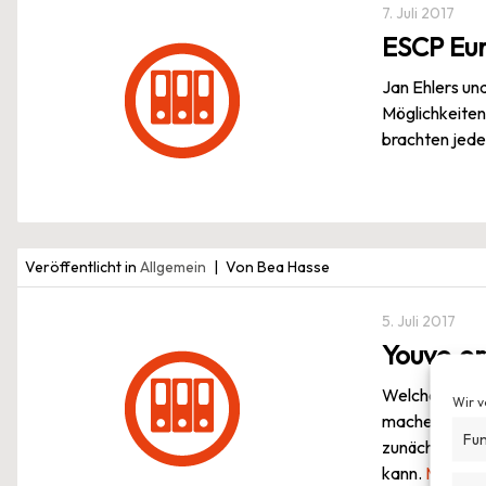
7. Juli 2017
ESCP Eur
Jan Ehlers und
Möglichkeiten 
brachten jede
Veröffentlicht in
Allgemein
Von Bea Hasse
5. Juli 2017
Youvo.or
Welche digita
Wir v
machen die Ar
Fun
zunächst Frag
kann.
Mehr