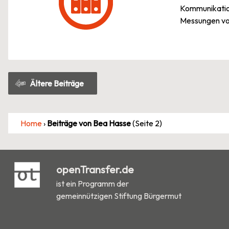
Kommunikation
Messungen von
Beitragsnavigation
Ältere Beiträge
Home
›
Beiträge von Bea Hasse
(Seite 2)
openTransfer.de
ist ein Programm der
gemeinnützigen Stiftung Bürgermut