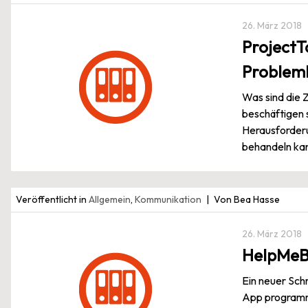
26. März 2018
ProjectT
Problem
Was sind die 
beschäftigen s
Herausforderu
behandeln ka
Veröffentlicht in
Allgemein
,
Kommunikation
Von Bea Hasse
26. März 2018
HelpMeBr
Ein neuer Sch
App programmie