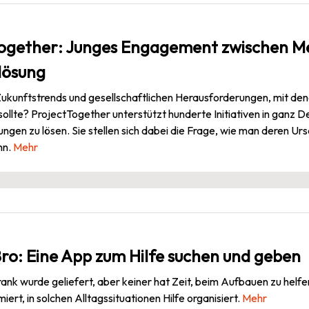
ogether: Junges Engagement zwischen M
lösung
Zukunftstrends und gesellschaftlichen Herausforderungen, mit den
ollte? ProjectTogether unterstützt hunderte Initiativen in ganz D
ngen zu lösen. Sie stellen sich dabei die Frage, wie man deren U
nn.
Mehr
o: Eine App zum Hilfe suchen und geben
rank wurde geliefert, aber keiner hat Zeit, beim Aufbauen zu helf
rt, in solchen Alltagssituationen Hilfe organisiert.
Mehr