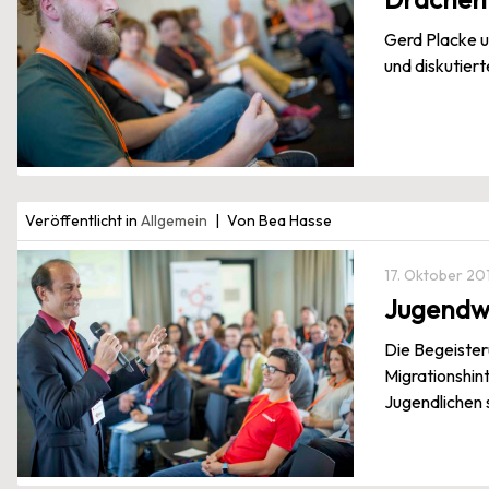
Gerd Placke u
und diskutier
Veröffentlicht in
Allgemein
Von Bea Hasse
17. Oktober 20
Jugendwe
Die Begeisteru
Migrationshint
Jugendlichen s