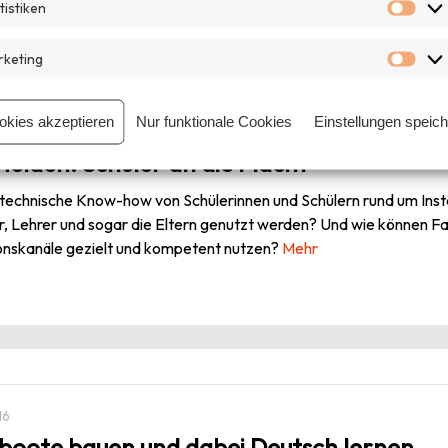
tistiken
Stat
keting
Mar
okies akzeptieren
Nur funktionale Cookies
Einstellungen speic
 Helden: Schüler an die Macht
technische Know-how von Schülerinnen und Schülern rund um Inst
r, Lehrer und sogar die Eltern genutzt werden? Und wie können Fam
nskanäle gezielt und kompetent nutzen?
Mehr
16
oote bauen und dabei Deutsch lernen