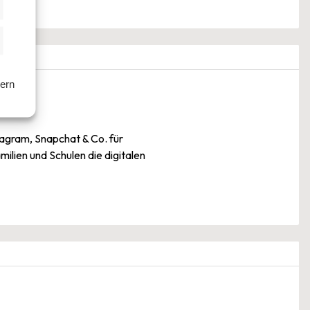
istiken
keting
hern
agram, Snapchat & Co. für
ilien und Schulen die digitalen