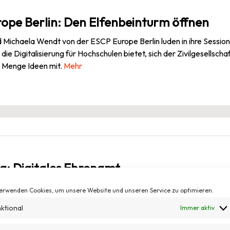
ope Berlin: Den Elfenbeinturm öffnen
 Michaela Wendt von der ESCP Europe Berlin luden in ihre Session 
die Digitalisierung für Hochschulen bietet, sich der Zivilgesellsch
 Menge Ideen mit.
Mehr
g: Digitales Ehrenamt
len Werkzeuge nutzen Wohlfahrtsverbände, NGOs und Initiativen?
erwenden Cookies, um unsere Website und unseren Service zu optimieren.
beit nachweislich einfacher? Anne-Sophie Pahl von der Engagem
ktional
Immer aktiv
en an die Teilnehmenden und gab später Tipps und Tricks weiter, w