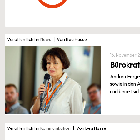
Veröffentlicht in
News
Von Bea Hasse
16. November 
Bürokrat
Andrea Ferger
sowie in den 
und beriet si
Veröffentlicht in
Kommunikation
Von Bea Hasse