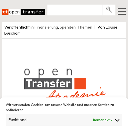
Zum
Inhalt
springen
Pro­gramme
Veröffentlicht in
Finanzierung
,
Spenden
,
Themen
Von Louise
Buscham
Events
E-Books
Über uns
News
Newsletter
Wir verwenden Cookies, um unsere Website und unseren Service zu
optimieren.
Funktional
Immer aktiv