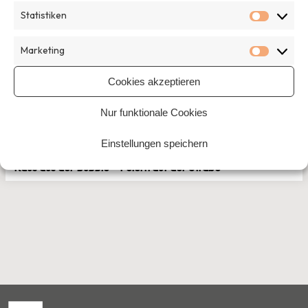
Statistiken
Nächster Beitrag
Statisti
Marketing
Marketi
Michael Klabunde
Cookies akzeptieren
Mehr Artikel von Michael Klabunde
Nur funktionale Cookies
Einstellungen speichern
Home
›
Session
›
Raus aus der Bubble – Feiern auf der Straße