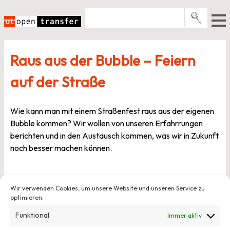
Zum
Inhalt
springen
Pro­gramme
Raus aus der Bubble – Feiern
Events
auf der Straße
E-Books
Über uns
Wie kann man mit einem Straßenfest raus aus der eigenen
Bubble kommen? Wir wollen von unseren Erfahrrungen
News
berichten und in den Austausch kommen, was wir in Zukunft
noch besser machen können.
Newsletter
Veröffentlicht am
21. Mai 2025
von
Michael Klabunde
Wir verwenden Cookies, um unsere Website und unseren Service zu
optimieren.
Beitragsnavigation
Funktional
Immer aktiv
Vorheriger Beitrag