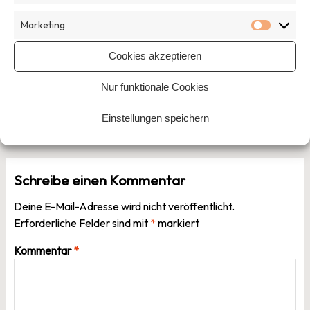
Veröffentlicht am
8. Juli 2021
von
Hannah Vongries
Marketing
Marketi
Veröffentlicht in
Allgemein
Cookies akzeptieren
Beitragsnavigation
Vorheriger Beitrag
Nur funktionale Cookies
Einstellungen speichern
Nächster Beitrag
Schreibe einen Kommentar
Deine E-Mail-Adresse wird nicht veröffentlicht.
Erforderliche Felder sind mit
*
markiert
Kommentar
*