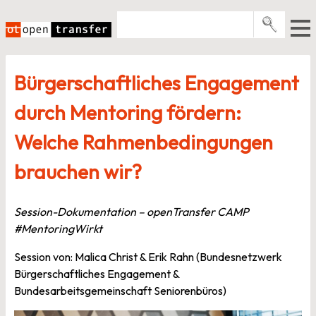
Zum
Inhalt
springen
Pro­gramme
Bürgerschaftliches Engagement
Events
durch Mentoring fördern:
E-Books
Welche Rahmenbedingungen
Über uns
brauchen wir?
News
Newsletter
Session-Dokumentation – openTransfer CAMP
#MentoringWirkt
Session von: Malica Christ & Erik Rahn (Bundesnetzwerk
Bürgerschaftliches Engagement &
Bundesarbeitsgemeinschaft Seniorenbüros)