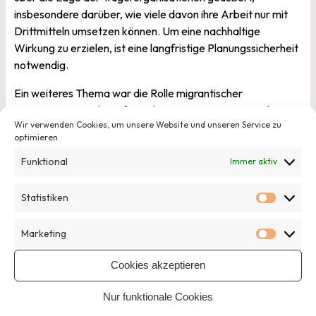
insbesondere darüber, wie viele davon ihre Arbeit nur mit
Drittmitteln umsetzen können. Um eine nachhaltige
Wirkung zu erzielen, ist eine langfristige Planungssicherheit
notwendig.
Ein weiteres Thema war die Rolle migrantischer
Organisationen, die aufgrund von Ressourcenmangel
Wir verwenden Cookies, um unsere Website und unseren Service zu
weniger in die Umsetzung von Patenschaften involviert
optimieren.
sind. Es wurde angeregt, dass die Kommunen über den
Bund in die Verantwortung genommen werden könnten,
Funktional
Immer aktiv
etwa durch Zuschüsse über die Städte. Was spezifisch für
das Feld Patenschaften und Mentoring ist und wie es
Statistiken
Statisti
besser gefördert werden kann, sind Fragen, die aufgrund
der begrenzten Sessionzeit offen geblieben sind.
Marketing
Marketi
Cookies akzeptieren
Veröffentlicht am
27. September 2023
von
Johannes Hofmann
Veröffentlicht in
Allgemein
Nur funktionale Cookies