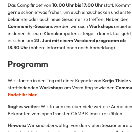
Das Camp findet von
10:00 Uhr bis 17:00 Uhr
statt. Kommt
gerne schon etwas früher, um euch einzuchecken und erste
bekannte oder auch neue Gesichter zu treffen. Neben den
Community-Sessions
werden wir auch
Workshops
anbieten
in denen ihr eure Klimakompetenz steigern könnt. Los geht
es schon am
23. Juni mit einem Vorabendprogramm ab
18.30 Uhr
(nähere Informationen nach Anmeldung).
Programm
Wir starten in den Tag mit einer Keynote von
Katja Thiele
v
stattfindenden
Workshops
am Vormittag sowie den
Commun
findet ihr hier
.
Sagt es weiter:
Wir freuen uns über viele weitere Anmeldun
Bekannten vom openTransfer CAMP Klima zu erzählen.
Hinweis:
Wir sind überwältigt von den vielen Sessioneinrei