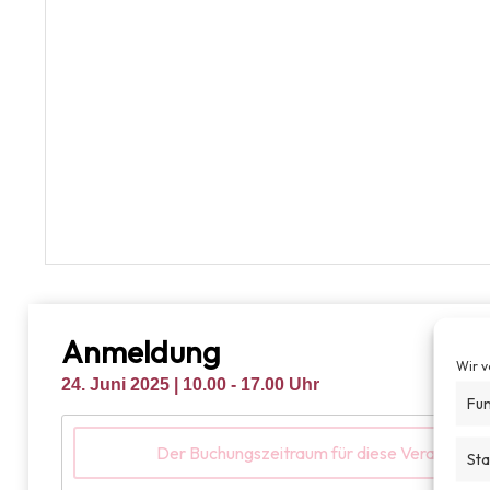
Anmeldung
Wir v
24. Juni 2025
| 10.00 - 17.00 Uhr
Fun
Der Buchungszeitraum für diese Veranstaltun
Sta