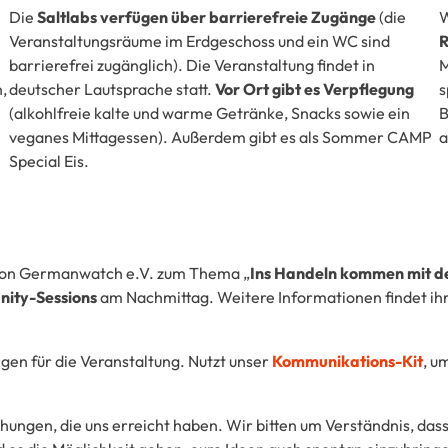
Die
Saltlabs verfügen über barrierefreie Zugänge
(die
W
Veranstaltungsräume im Erdgeschoss und ein WC sind
barrierefrei zugänglich). Die Veranstaltung findet in
M
,
deutscher Lautsprache statt.
Vor Ort gibt es Verpflegung
s
(alkohlfreie kalte und warme Getränke, Snacks sowie ein
B
veganes Mittagessen). Außerdem gibt es als Sommer CAMP
a
Special Eis.
on Germanwatch e.V. zum Thema „
Ins Handeln kommen mit 
ity-Sessions
am Nachmittag. Weitere Informationen findet ihr
gen für die Veranstaltung. Nutzt unser
Kommunikations-Kit
, u
chungen, die uns erreicht haben. Wir bitten um Verständnis, da