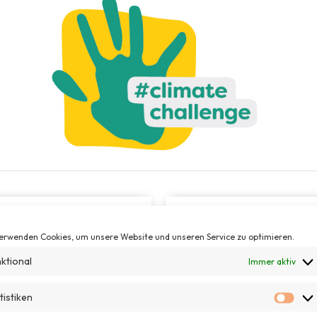
Ihr gestaltet
erwenden Cookies, um unsere Website und unseren Service zu optimieren.
ktional
Immer aktiv
Habt ihr konkrete Ideen, 
bekämpfen
können? Setzt
g ist beendet.
tistiken
ältere Menschen, Kinder