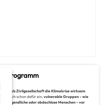
 das Programm
wie wir
als Zivilgesellschaft die Klimakrise wirksam
 ihr euch schon dafür ein,
vulnerable Gruppen – wie
 und Jugendliche oder obdachlose Menschen – vor