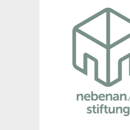
Klimaschutz nebenan: Das Poten
Julia Thimm
| nebenan.de Stiftung gG
Klimaschutz nebenan ist eine Initiative d
klimafreundliche und resiliente Nachbar
gemeinsam Nahrungsmittel anzubauen, F
Initiativen für erneuerbare Energien zu
jede:r mitmachen und so Teil einer groß
nicht nur den Klimaschutz in der Nachba
gesellschaftlichen Zusammenhalt und ei
Wir wollen in dieser Session unsere Initi
Nachbarschaftsprojekte vorstellen. Da
darüber kommen, wie wir unsere Nachb
Welche Allianzen brauchen wir dafür? W
und gemeinsam das Potential der Resili