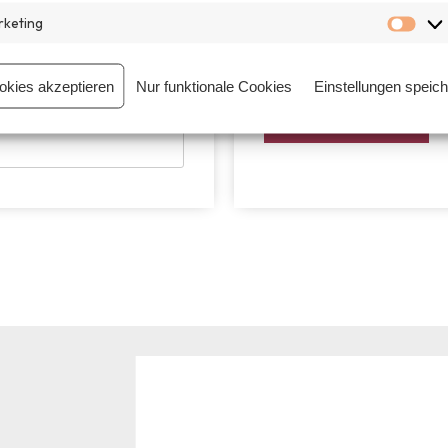
den Folgen der Klimakris
keting
reicht eure Session ein
!
okies akzeptieren
Nur funktionale Cookies
Einstellungen speic
+
Session einreichen