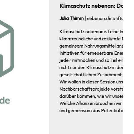
tial resilienter Nachbarschaften
mbH
er nebenan.de Stiftung, die sich für
schaften einsetzt. Egal ob es darum geht,
ahrgemeinschaften zu bilden oder lokale
 unterstützen – bei Klimaschutz nebenan kann
en Bewegung werden. Dabei treibt die Initiative
rschaft voran, sondern stärkt auch den
n lebendiges Miteinander.
ative sowie einige Beispiele für klimafreundliche
nn möchten wir mit Euch in den Austausch
arschaften zukunftsfähig machen können.
ie schaffen wir es, unsere Ansätze zu vernetzen
enz in der Nachbarschaft zu stärken?