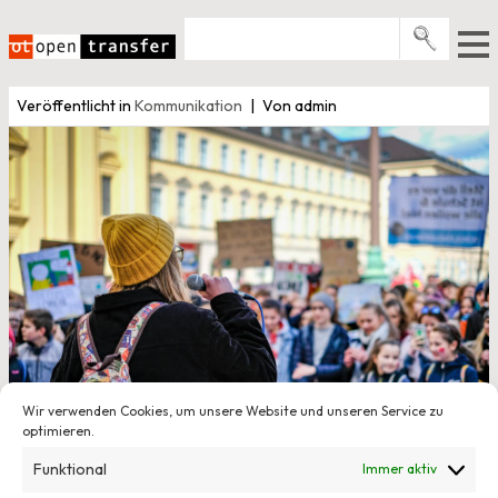
Zum
Inhalt
springen
Pro­gramme
Veröffentlicht in
Kommunikation
Von admin
Events
E-Books
Über uns
News
Newsletter
Wir verwenden Cookies, um unsere Website und unseren Service zu
optimieren.
Funktional
Immer aktiv
26. Februar 2020