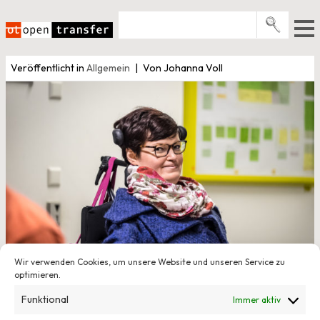
Zum
Inhalt
springen
Pro­gramme
Veröffentlicht in
Allgemein
Von Johanna Voll
Events
E-Books
Über uns
News
Newsletter
Wir verwenden Cookies, um unsere Website und unseren Service zu
optimieren.
Funktional
27. März 2015
Immer aktiv
inlkluWAS: „Wir machen Design – und zwar