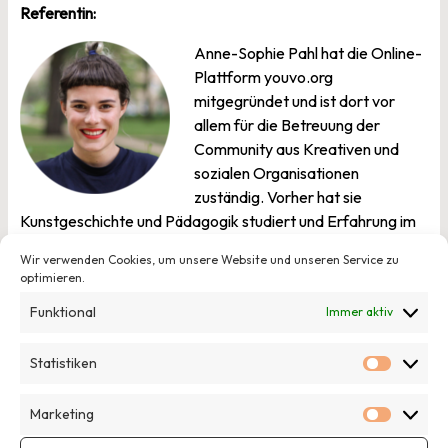
Referentin:
Anne-Sophie Pahl hat die Online-
Plattform youvo.org
mitgegründet und ist dort vor
allem für die Betreuung der
Community aus Kreativen und
sozialen Organisationen
zuständig. Vorher hat sie
Kunstgeschichte und Pädagogik studiert und Erfahrung im
Kulturbereich gesammelt. Sie berät soziale Organisationen
Wir verwenden Cookies, um unsere Website und unseren Service zu
in den Feldern Kommunikation und Digitalisierung und
optimieren.
studiert im Master Kulturwissenschaften.
Funktional
Immer aktiv
Statistiken
Bild: Sebastian Schütz
Statisti
Marketing
Marketi
Veröffentlicht am
6. November 2017
von
Louise Buscham