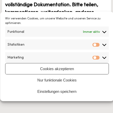
vollständige Dokumentation. Bitte teilen,
kommentieren, weiterdenken, anderer
Wir verwenden Cookies, um unsere Website und unseren Service zu
Meinung sein!
optimieren.
Funktional
Immer aktiv
Statistiken
Statist
Veröffentlicht am
27. Februar 2013
von
Katarina Peranic
Marketing
Market
Cookies akzeptieren
Nur funktionale Cookies
Einstellungen speichern