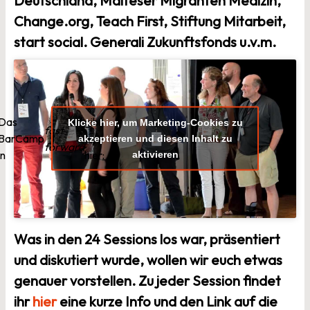
Deutschland, Malteser Migranten Medizin,
Change.org, Teach First, Stiftung Mitarbeit,
start social. Generali Zukunftsfonds u.v.m.
Das
gibt
Klicke hier, um Marketing-Cookies zu
fast
BarCamp
es
akzeptieren und diesen Inhalt zu
forward
in
hier:
aktivieren
Was in den 24 Sessions los war, präsentiert
und diskutiert wurde, wollen wir euch etwas
genauer vorstellen. Zu jeder Session findet
ihr
hier
eine kurze Info und den Link auf die