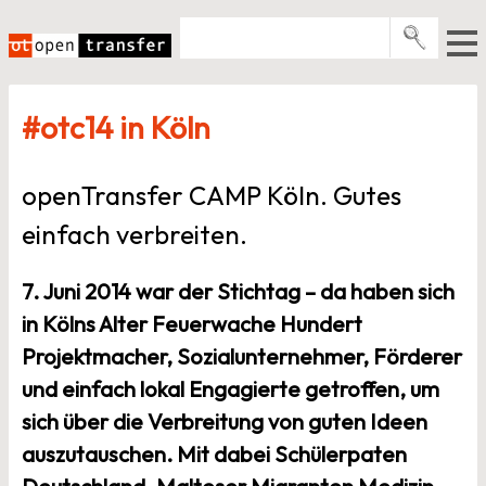
Zum
Inhalt
springen
Pro­gramme
#otc14 in Köln
Events
E-Books
openTransfer CAMP
Köln. Gutes
Über uns
einfach verbreiten.
News
7. Juni 2014 war der Stichtag – da haben sich
Newsletter
in Kölns Alter Feuerwache Hundert
Projektmacher, Sozialunternehmer, Förderer
und einfach lokal Engagierte getroffen, um
sich über die Verbreitung von guten Ideen
auszutauschen. Mit dabei Schülerpaten