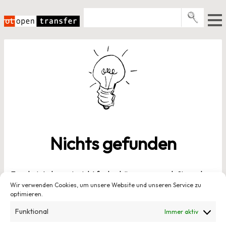
Zum
Inhalt
springen
Pro­gramme
Events
E-Books
Über uns
News
Nichts gefunden
Newsletter
Es scheint, dass wir nicht finden können, wonach Sie suchen.
Wir verwenden Cookies, um unsere Website und unseren Service zu
Vielleicht kann das Suchen helfen.
optimieren.
Suchen
Funktional
Immer aktiv
nach: