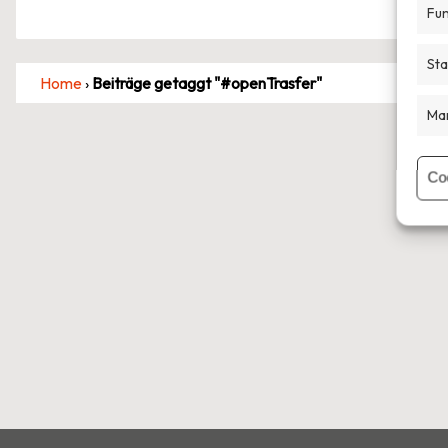
Fun
Sta
Home
›
Beiträge getaggt "#openTrasfer"
Mar
Co