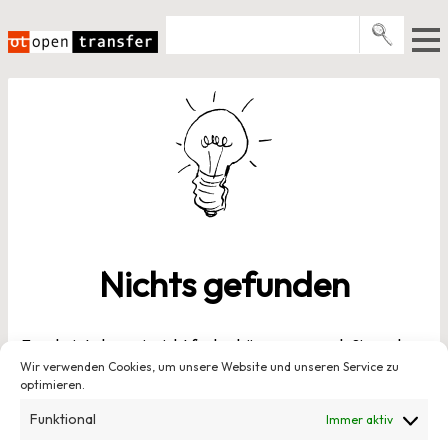
Zum
Inhalt
springen
Pro­gramme
Events
E-Books
Über uns
News
Nichts gefunden
Newsletter
Es scheint, dass wir nicht finden können, wonach Sie suchen.
Wir verwenden Cookies, um unsere Website und unseren Service zu
Vielleicht kann das Suchen helfen.
optimieren.
Suchen
Funktional
Immer aktiv
nach: