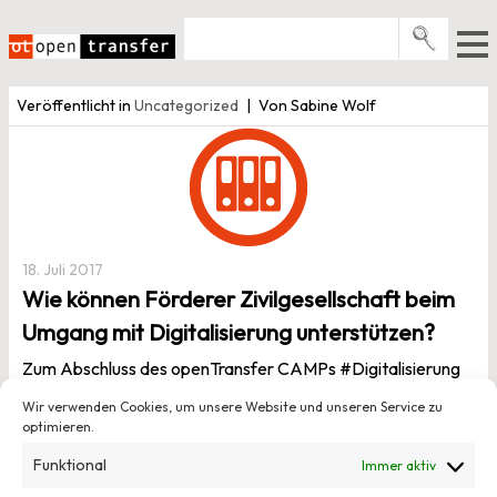
Zum
Inhalt
springen
Pro­gramme
Veröffentlicht in
Uncategorized
Von Sabine Wolf
Events
E-Books
Über uns
News
18. Juli 2017
Wie können Förderer Zivilgesellschaft beim
Newsletter
Umgang mit Digitalisierung unterstützen?
Zum Abschluss des openTransfer CAMPs #Digitalisierung
sammelte Dr. Thomas Leppert gemeinsam mit den
Wir verwenden Cookies, um unsere Website und unseren Service zu
Teilnehmenden Erkenntnisse des Tages. Es entstand eine
optimieren.
Liste von Leitlinien, die zivilgesellschaftlichen
Funktional
Immer aktiv
Organisationen dabei helfen, sich in einer digitalisierten