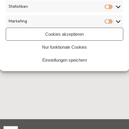
Welt zu bewegen.
Mehr
Statistiken
Statisti
Home
›
Beiträge getaggt "dikgitalisierung"
Marketing
Marketi
Cookies akzeptieren
Nur funktionale Cookies
Einstellungen speichern