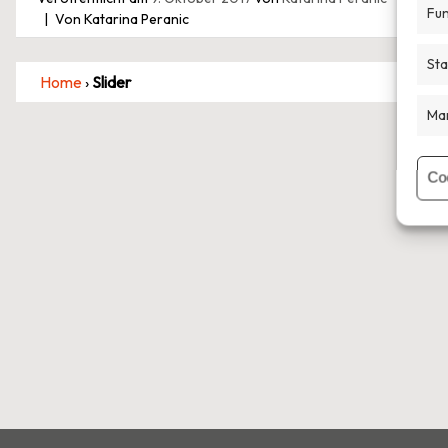
Fun
Von Katarina Peranic
Sta
Home
›
Slider
Mar
Co