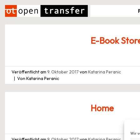
Zum
Inhalt
springen
E-Book Stor
Veröffentlicht am
9. Oktober 2017
von
Katarina Peranic
Von Katarina Peranic
Home
Wir v
Veröffentlicht am
9. Oktober 2017
von
Katarina Peranic