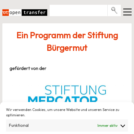
Zum
Inhalt
springen
Pro­gramme
Ein Programm der Stiftung
Events
Bürgermut
E-Books
Über uns
gefördert von der
News
Newsletter
Wir verwenden Cookies, um unsere Website und unseren Service zu
optimieren.
Funktional
Immer aktiv